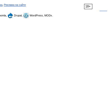
ка
,
Реклама на сайте
18+
omla,
Drupal,
WordPress, MODx.