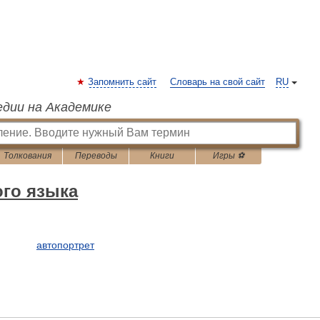
Запомнить сайт
Словарь на свой сайт
RU
едии на Академике
Толкования
Переводы
Книги
Игры ⚽
ого языка
автопортрет