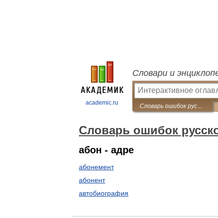
Словари и энциклоп
academic.ru
Словарь ошибок русского языка
Словарь ошибок русск
абон - адре
абонемент
абонент
автобиография